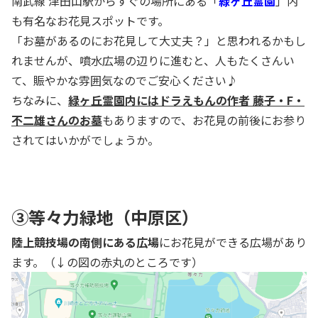
南武線 津田山駅からすぐの場所にある「
緑ヶ丘霊園
」内
も有名なお花見スポットです。
「お墓があるのにお花見して大丈夫？」と思われるかもし
れませんが、噴水広場の辺りに進むと、人もたくさんい
て、賑やかな雰囲気なのでご安心ください♪
ちなみに、
緑ヶ丘霊園内にはドラえもんの作者 藤子・F・
不二雄さんのお墓
もありますので、お花見の前後にお参り
されてはいかがでしょうか。
③
等々力緑地
（中原区）
陸上競技場の南側にある広場
にお花見ができる広場があり
ます。（↓の図の赤丸のところです）