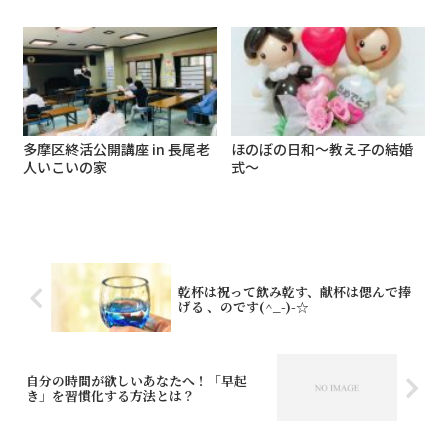
多摩区終活公開講座 in 長尾老
ほのぼの日和～教え子の結婚
人いこいの家
式～
乾杯は祝って飲み乾す、献杯は偲んで捧
げる 、のです(^_-)-☆
自分の時間が欲しいあなたへ！「早起
き」を習慣化する方法とは？