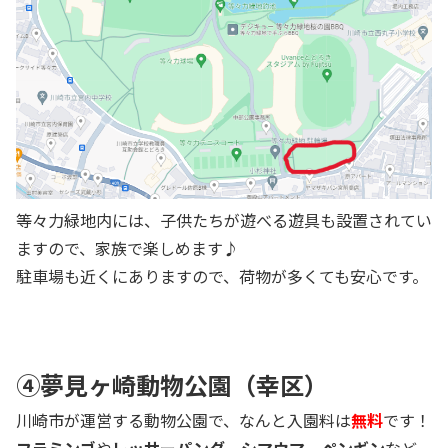
等々力緑地内には、子供たちが遊べる遊具も設置されてい
ますので、家族で楽しめます♪
駐車場も近くにありますので、荷物が多くても安心です。
④
夢見ヶ崎動物公園
（幸区）
川崎市が運営する動物公園で、なんと入園料は
無料
です！
フラミンゴ
や
レッサーパンダ
、
シマウマ
、
ペンギン
など、