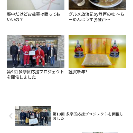
喪中だけどお歳暮は贈っても
グルメ放浪記by登戸の杜 ～ら
いいの？
ーめんはうす@登戸～
第9回 多摩区応援プロジェクト
謹賀新年?
を開催しました
第10回 多摩区応援プロジェクトを開催し
ました