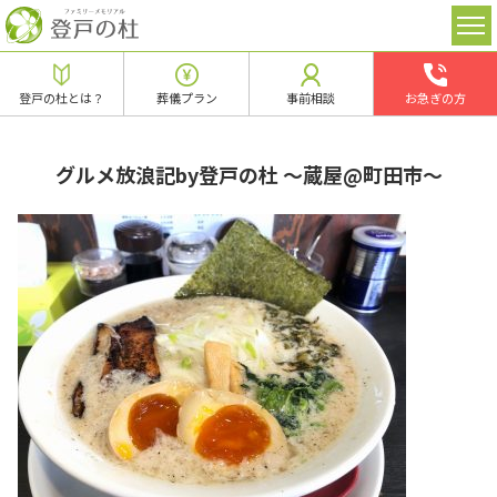
登戸の杜とは？
葬儀プラン
事前相談
お急ぎの方
グルメ放浪記by登戸の杜 ～蔵屋@町田市～