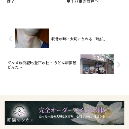
は？
華十八番＠登戸～
収骨の時に大切にされる「喉仏」
グルメ放浪記by登戸の杜 ～うどん居酒屋
どんた～