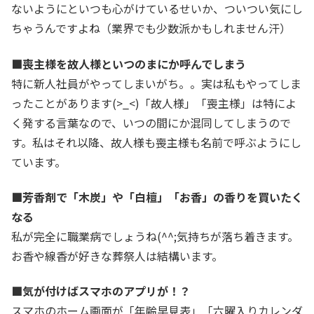
ないようにといつも心がけているせいか、ついつい気にし
ちゃうんですよね（業界でも少数派かもしれません汗）
■喪主様を故人様といつのまにか呼んでしまう
特に新人社員がやってしまいがち。。実は私もやってしま
ったことがあります(>_<)「故人様」「喪主様」は特によ
く発する言葉なので、いつの間にか混同してしまうので
す。私はそれ以降、故人様も喪主様も名前で呼ぶようにし
ています。
■芳香剤で「木炭」や「白檀」「お香」の香りを買いたく
なる
私が完全に職業病でしょうね(^^;気持ちが落ち着きます。
お香や線香が好きな葬祭人は結構います。
■気が付けばスマホのアプリが！？
スマホのホーム画面が「年齢早見表」「六曜入りカレンダ