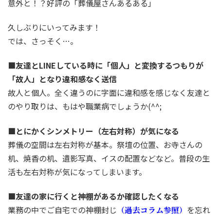
意外と！？好評の「葬儀屋さんあるある」
久しぶりにいってみます！
では、さっそく…。
■友達とLINEしている時に「個人」と変換するつもりが
「故人」となり違和感なく送信
故人と個人。全く違うのに字面に違和感を感じなく友達と
のやり取りは、もはや職業病でしょうか(^^;
■とにかくシンメトリー（左右対称）が気になる
葬儀の空間は左右対称が基本。祭壇の位置、お寺さんの
机、焼香の机、遺影写真、イスの配置などなど。普段の生
活も左右対称が気になってしまいます。
■友達の家に行くと神棚があるか確認したくなる
業務の中でご自宅での神棚封じ
を忘れ
（過去コラム参照）