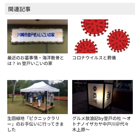
関連記事
最近のお墓事情・海洋散骨と
コロナウイルスと葬儀
は？ in 登戸いこいの家
生田緑地「ピクニックラリ
グルメ放浪記by登戸の杜 ～オ
ー」のお手伝いに行ってきま
トナノイザカヤ中戸川＠代々
した
木上原～