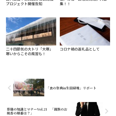
プロジェクト開催告知
集！！
二十四節気の大トリ「大寒」
コロナ禍の返礼品として
寒いからこその風習も！
「食の祭典in生田緑地」リポート
葬儀の知識とマナーVol.21 「親族のお
焼香の順番は？」