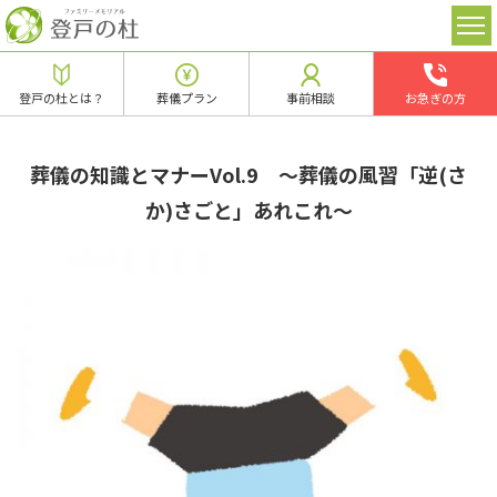
登戸の杜とは？
葬儀プラン
事前相談
お急ぎの方
葬儀の知識とマナーVol.9 ～葬儀の風習「逆(さ
か)さごと」あれこれ～