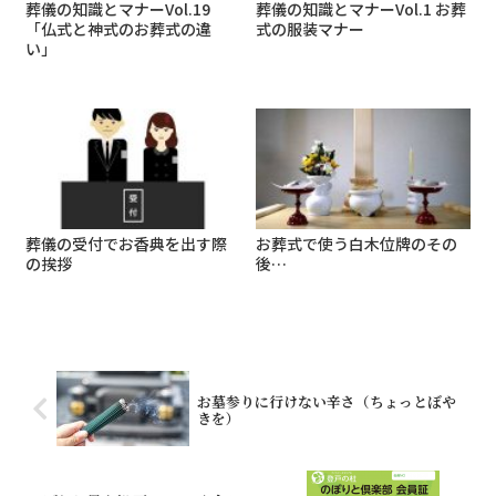
葬儀の知識とマナーVol.19
葬儀の知識とマナーVol.1 お葬
「仏式と神式のお葬式の違
式の服装マナー
い」
葬儀の受付でお香典を出す際
お葬式で使う白木位牌のその
の挨拶
後…
お墓参りに行けない辛さ（ちょっとぼや
きを）