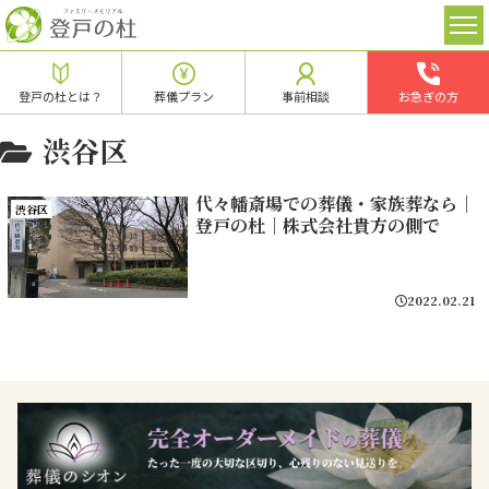
登戸の杜とは？
葬儀プラン
事前相談
お急ぎの方
渋谷区
代々幡斎場での葬儀・家族葬なら｜
渋谷区
登戸の杜｜株式会社貴方の側で
2022.02.21