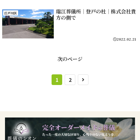
瑞江葬儀所｜登戸の杜｜株式会社貴
江戸川区
方の側で
2022.02.21
次のページ
1
2
次
へ