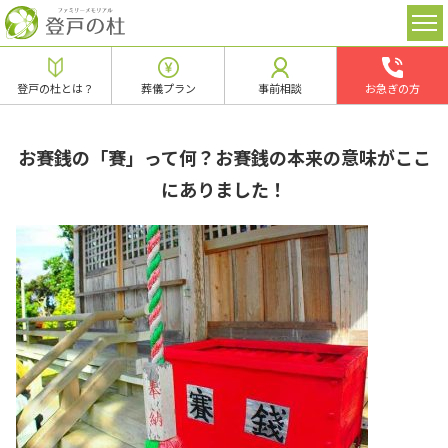
登戸の杜とは？
葬儀プラン
事前相談
お急ぎの方
お賽銭の「賽」って何？お賽銭の本来の意味がここ
にありました！