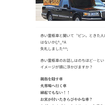
赤い霊柩車と聞いて〝ピン〟ときた人
はないか(;^_^A
失礼しました^^;
赤い霊柩車のお話しはのちほど…とい
イメージが頭に浮かびますか？
親指を隠す車
火葬場へ行く車
縁起でもない！！
お宮が付いたきらびやかな車？