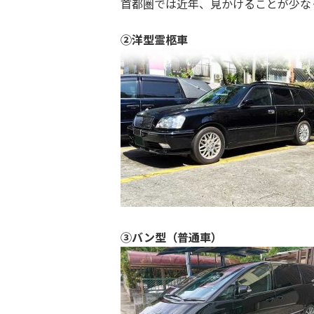
首都圏では近年、見かけることが少な
②洋型霊柩車
③バン型（普通車）