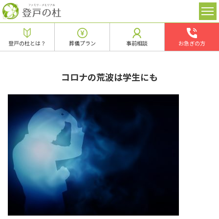
登戸の杜とは？
葬儀プラン
事前相談
お急ぎの方
コロナの荒波は学生にも