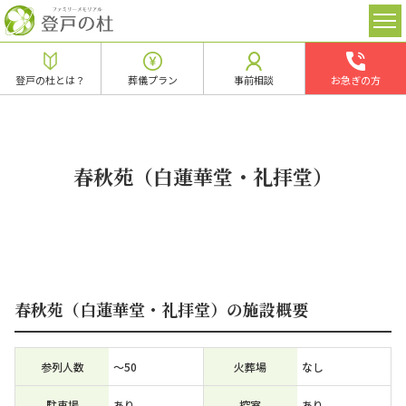
登戸の杜とは？
葬儀プラン
事前相談
お急ぎの方
春秋苑（白蓮華堂・礼拝堂）
春秋苑（白蓮華堂・礼拝堂）の施設概要
参列人数
～50
火葬場
なし
駐車場
あり
控室
あり